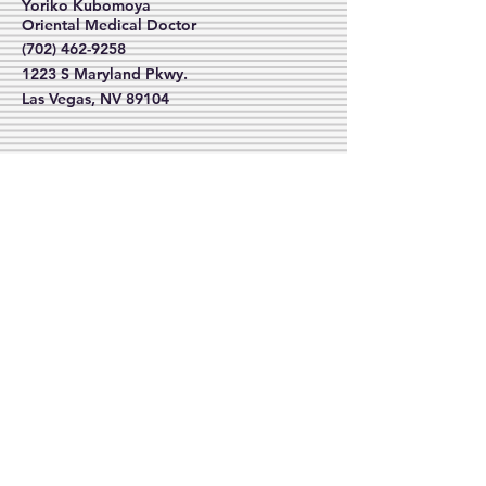
Yoriko Kubomoya
Oriental Medical Doctor
(702) 462-9258
1223 S Maryland Pkwy.
Las Vegas, NV 89104
中村隆の匠 Takumi Izakaya
702-462-6723
7835 S. Rainbow Blvd #7
(702) 462-6723
日本語で受ける総合診療
メイラン•ダグマン （APRN)
ニッポン・クリニック
Nippon Clinic
(702) 994-7267
Japan Creek Market
野菜、くだもの、お惣菜、
お弁当も大人気。
日本の食材いろいろ、
毎週火・木・土にLAから