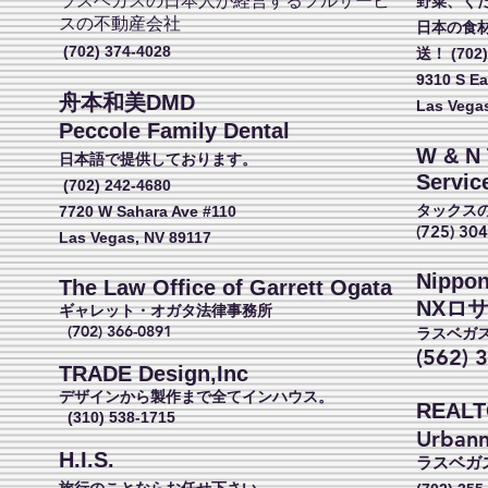
ラスベガスの日本人が経営するフルサービ
野菜、く
スの不動産会社
日本の食
(702) 374-4028
送！ (702)
9310 S Ea
舟本和美DMD
Las Vega
Peccole Family Dental
W
& N 
日本語で提供しております。
Servic
(702) 242-4680
タックス
7720 W Sahara Ave #110
(725) 30
Las Vegas, NV 89117
Nippon
The Law Office of Garrett Ogata
NXロ
ギャレット・オガタ法律事務所
(702) 366-0891
ラスベガ
(562) 
TRADE Design,Inc
デザインから製作まで全てインハウス。
REAL
(310) 538-1715
Urbann
H.I.S.
ラスベガ