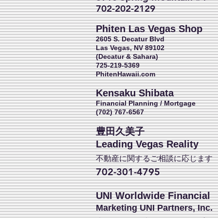
702-202-2129
Phiten Las Vegas Shop
2605 S. Decatur Blvd
Las Vegas, NV 89102
(Decatur & Sahara)
725-219-5369
PhitenHawaii.com
Kensaku Shibata
Financial Planning / Mortgage
(702) 767-6567
豊田久美子
Leading Vegas Reality
不動産に関するご相談に応じます
702-301-4795
UNI Worldwide Financial
Marketing UNI Partners, Inc.