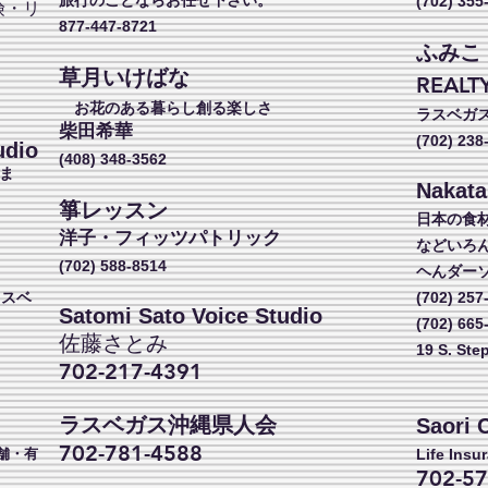
旅行のことならお任せ下さい。
(702) 355
険・リ
877-447-8721
ふみこ
し
草月いけばな
REALT
こ
お花のある暮らし創る楽しさ
ラスベガ
柴田希華
(702) 238
udio
(408) 348-3562
ま
Nakata
箏レッスン
日本の食
洋子・フィッツパトリック
などいろ
(702) 588-8514
ヘんダー
ラスベ
(702) 257
Satomi Sato Voice Studio
(702) 665
佐藤さとみ
19 S. Ste
702-217-4391
ラスベガス沖縄県人会
Saori C
702-781-4588
舗・有
Life Insu
702-57