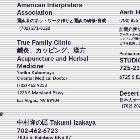
American Interpreters
Aarti 
Association
(702) 855
通訳者のネットワーク作りと通訳の研修•育成
(702) 271-6122
訪問介護
アーティホー
レミアム介護
True Family Clinic
ビスを提供し
​鍼灸、カッピング、漢方
Permanen
Acupuncture and Herbal
STUDI
Medicine
725-23
Yoriko Kubomoya
6725 S
E
Oriental Medical Doctor
。
(702) 462-9258
1223 S Maryland Pkwy.
Desert
Las Vegas, NV 89104
日本人オ
(702) 20
輪！
中村隆の匠 Takumi Izakaya
702-462-6723
7835 S. Rainbow Blvd #7