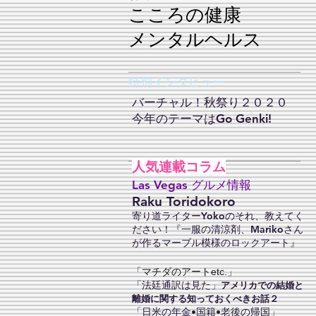
こころの健康​
​メンタルヘルス
特別インタビュー
バーチャル！秋祭り２０２０
​今年のテーマはGo Genki!
人気連載コラム
Las Vegas グルメ情報
Raku Toridokoro
寄り道ライターYokoのそれ、教えてく
ださい！『一服の清涼剤、Marikoさん
が作るマーブル模様のロックアート』
「マチダのアートetc.」
「法廷通訳は見た」
アメリカでの結婚と
離婚に関する知っておくべきお話２
「日米の年金•国籍•老後の帰国」