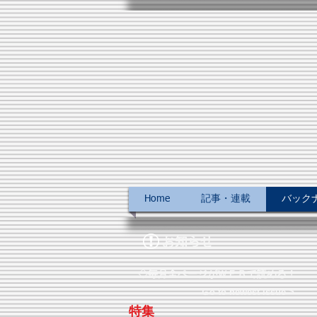
Home
記事・連載
バックナン
お知らせ
◇毎月全ページがＷＥＢで読める！
Ｇo to newest issue >
特集