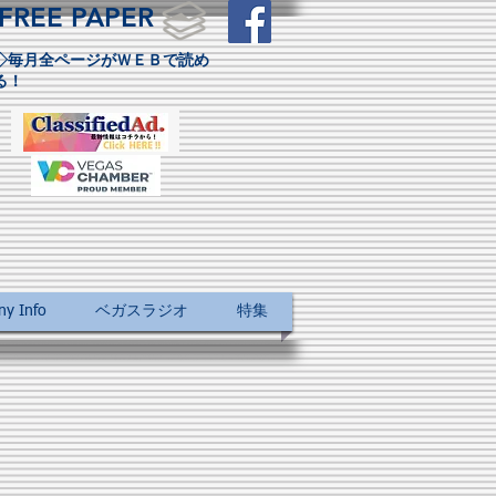
FREE PAPER
◇毎月全ページがＷＥＢで読め
る！
 Info
ベガスラジオ
特集