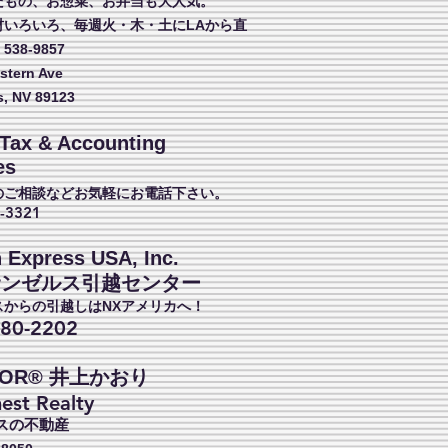
だもの、お惣菜、
お弁当も大人気。
材いろいろ、
毎週火・木・土にLAから直
 538-9857
stern Ave
s, NV 89123
Tax & Accounting
es
のご相談などお気軽にお電話下さい。
4-3321
 Express USA, Inc.
サンゼルス引越センター
スからの引越しはNXアメリカへ！
380-2202
TOR® 井上かおり
est Realty
スの不動産