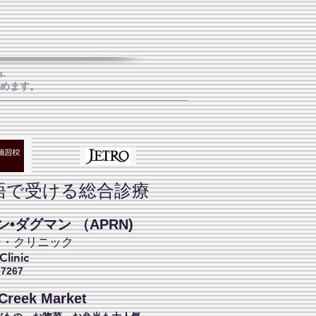
s.
めます。
語で受ける総合診療
•ダグマン （APRN)
ン・クリニック
linic
-7267
Creek Market