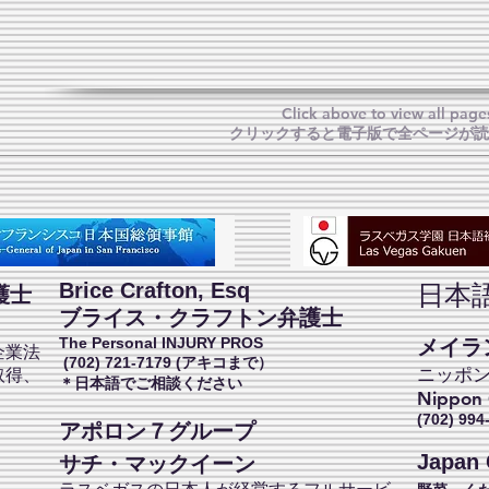
Click above to view all page
クリックすると電子版で全ページが読
Brice Crafton, Esq
日本
護士
ブライス・クラフトン弁護士
The Personal INJURY PROS
メイラン
企業法
(702) 721-7179 (アキコまで）
ニッポ
取得、
​＊日本語でご相談ください
Nippon C
。
(702) 994
アポロン７グループ
Japan 
サチ・マックイーン