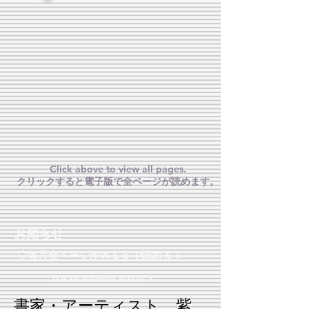
Click above to view all pages.
クリックすると電子版で全ページが読めます。
お知らせ
◇毎月全ページがＷＥＢで読める！
Ｇo to newest issue >
書家・アーティスト
紫