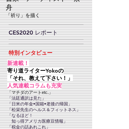
舟
「​祈り」を描く
CES2020 レポート
特別インタビュー
新連載
！
寄り道ライターYokoの
「それ、教えて下さい！」
人気連載コラムも充実
「マチダのアートetc.」
「法廷通訳は見た」
「日米の年金•国籍•老後の帰国」
「松栄先生のヘルス＆フィットネス」
「なるほど！
知っ得アメリカ医療豆情報」
「税金の話あれこれ」