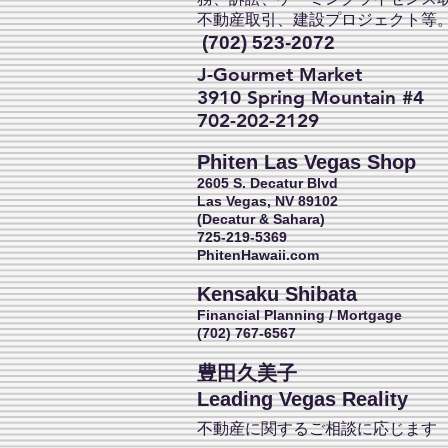
不動産取引、建設プロジェクト等
(702) 523-2072
J-Gourmet Market
3910 Spring Mountain #4
702-202-2129
Phiten Las Vegas Shop
2605 S. Decatur Blvd
Las Vegas, NV 89102
(Decatur & Sahara)
725-219-5369
PhitenHawaii.com
Kensaku Shibata
Financial Planning / Mortgage
(702) 767-6567
豊田久美子
Leading Vegas Reality
不動産に関するご相談に応じます