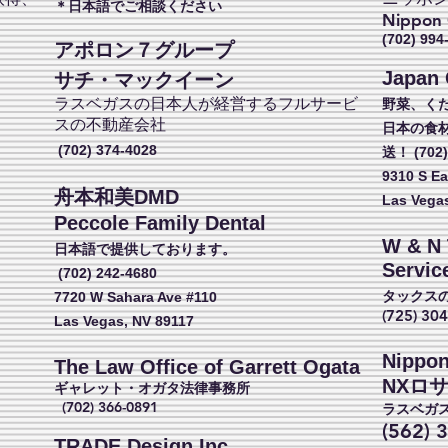
​＊日本語でご相談ください
Nippon C
。
(702) 994
アポロン７グループ
Japan 
サチ・マックイーン
ラスベガスの日本人が経営するフルサービ
野菜、く
スの不動産会社
日本の食
(702) 374-4028
送！ (702)
9310 S Ea
舟本和美DMD
Las Vega
Peccole Family Dental
W
& N 
日本語で提供しております。
Servic
(702) 242-4680
タックス
7720 W Sahara Ave #110
(725) 30
Las Vegas, NV 89117
Nippon
The Law Office of Garrett Ogata
NXロ
ギャレット・オガタ法律事務所
(702) 366-0891
ラスベガ
(562) 
TRADE Design,Inc