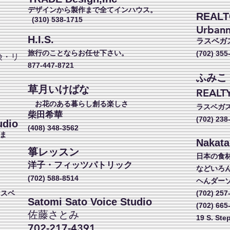
デザインから製作まで全てインハウス。
REAL
(310) 538-1715
Urbann
H.I.S.
ラスベガ
旅行のことならお任せ下さい。
(702) 355
険・リ
877-447-8721
ふみこ
し
草月いけばな
REALT
こ
お花のある暮らし創る楽しさ
ラスベガ
柴田希華
(702) 238
udio
(408) 348-3562
ま
Nakata
箏レッスン
日本の食
洋子・フィッツパトリック
などいろ
(702) 588-8514
ヘんダー
ラスベ
(702) 257
Satomi Sato Voice Studio
(702) 665
佐藤さとみ
19 S. Ste
702-217-4391