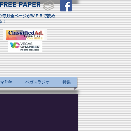
FREE PAPER
◇毎月全ページがＷＥＢで読め
る！
 Info
ベガスラジオ
特集