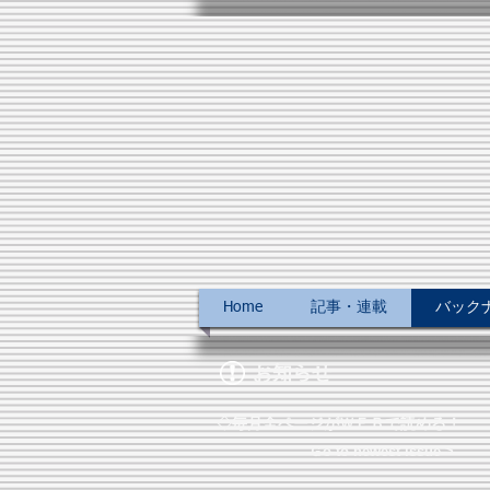
Home
記事・連載
バックナン
お知らせ
◇毎月全ページがＷＥＢで読める！
Ｇo to newest issue >