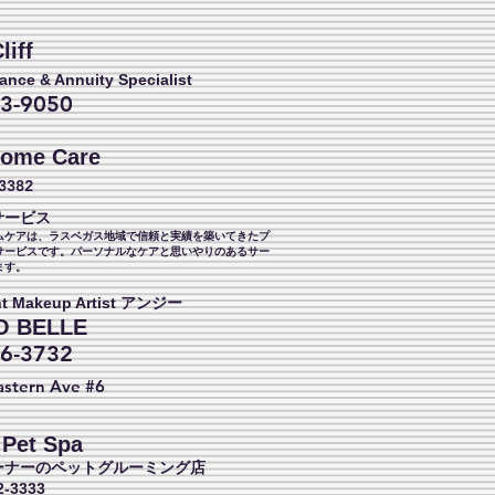
liff
rance & Annuity Specialist
3-9050
Home Care
-3382
サービス
ムケアは、ラスベガス地域で信頼と実績を築いてきたプ
サービスです。パーソナルなケアと思いやりのあるサー
ます。
t Makeup Artist アンジー
O BELLE
6-3732
astern
Ave #6
 Pet Spa
ーナーのペットグルーミング店
2-3333