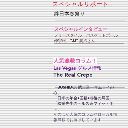
スペシャルリポート
絆日本春祭り
スペシャルインタビュー
フリースタイル バスケットボール
仲宗根 ”JJ” 潤治さん
人気連載コラム！
Las Vegas グルメ情報
The Real Crepe
「BUSHIDO: 武士道ーサムライの
心」
「日米の年金•国籍•老後の帰国」
「松栄先生のヘルス＆フィットネ
ス」
そのほか人気のコラムやローカル情
報満載でお届けしています