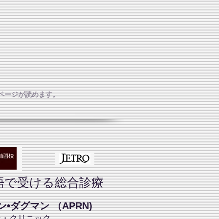
ページが読めます。
語で受ける総合診療
•ダグマン （APRN)
ン・クリニック