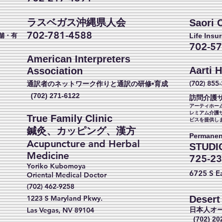
ラスベガス沖縄県人会
Saori C
702-781-4588
舗・有
Life Insu
702-57
American Interpreters
Aarti 
Association
(702) 855
通訳者のネットワーク作りと通訳の研修•育成
(702) 271-6122
訪問介護
アーティホー
レミアム介護
True Family Clinic
ビスを提供し
​鍼灸、カッピング、漢方
Permanen
Acupuncture and Herbal
STUDI
Medicine
725-23
Yoriko Kubomoya
6725 S
E
Oriental Medical Doctor
。
(702) 462-9258
1223 S Maryland Pkwy.
Desert
Las Vegas, NV 89104
日本人オ
(702) 20