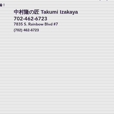
輪！
中村隆の匠 Takumi Izakaya
702-462-6723
7835 S. Rainbow Blvd #7
(702) 462-6723​