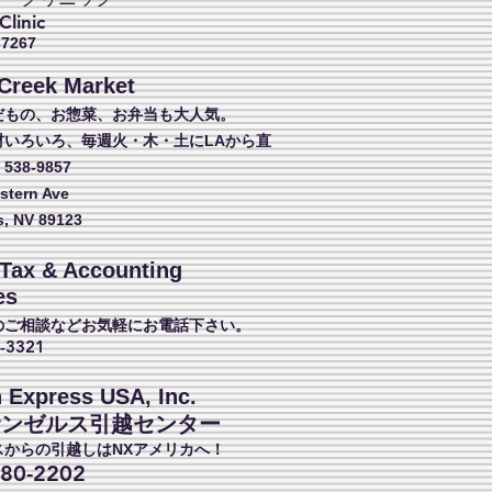
linic
-7267
Creek Market
だもの、お惣菜、
お弁当も大人気。
材いろいろ、
毎週火・木・土にLAから直
 538-9857
stern Ave
s, NV 89123
Tax & Accounting
es
のご相談などお気軽にお電話下さい。
4-3321
 Express USA, Inc.
サンゼルス引越センター
スからの引越しはNXアメリカへ！
380-2202