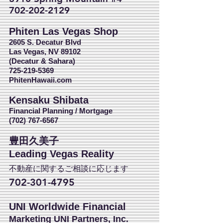
702-202-2129
Phiten Las Vegas Shop
2605 S. Decatur Blvd
Las Vegas, NV 89102
(Decatur & Sahara)
725-219-5369
PhitenHawaii.com
Kensaku Shibata
Financial Planning / Mortgage
(702) 767-6567
豊田久美子
Leading Vegas Reality
不動産に関するご相談に応じます
702-301-4795
UNI Worldwide Financial
Marketing UNI Partners, Inc.