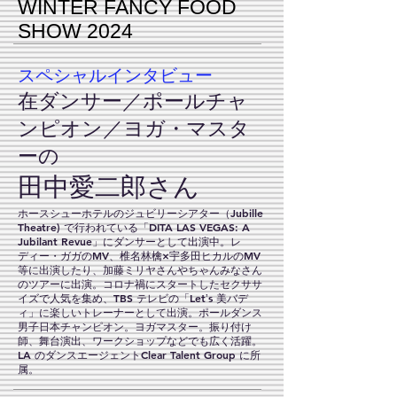
WINTE
R FANCY FOOD
SHOW 2024
スペシャルインタビュー
在ダンサー／ポールチャ
ンピオン
／ヨガ・マスタ
ーの
田中
​愛
二郎さん
ホースシューホテルのジュビリーシアター（Jubille
Theatre) で行われている「DITA LAS VEGAS: A
Jubilant Revue」にダンサーとして出演中。レ
ディー・ガガのMV、椎名林檎×宇多田ヒカルのMV
等に出演したり、加藤ミリヤさんやちゃんみなさん
のツアーに出演。コロナ禍にスタートしたセクササ
イズで人気を集め、TBS テレビの「Letʼs 美バデ
ィ」に楽しいトレーナーとして出演。ポールダンス
男子日本チャンピオン。ヨガマスター。振り付け
師、舞台演出、ワークショップなどでも広く活躍。
LA のダンスエージェントClear Talent Group に所
属。