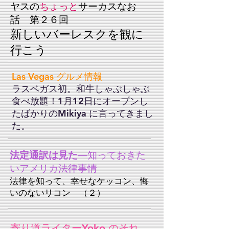
ヤスの
ちょっと
サーカスなお
話
第２６回
新しいバーレスクを観に
行こう
Las Vegas グルメ情報
ラスベガス初。和牛しゃぶしゃぶ
食べ放題！1月12日にオープンし
たばかりのMikiya に言ってきまし
た。
法定通訳は見た
—知っておきた
いアメリカ法律事情
法律を知って、幸せなケッコン、悔
いのないリコン （２）
寄り道ライターYoko のそれ、