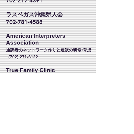
702-217-4391
ラスベガス沖縄県人会
702-781-4588
American Interpreters
Association
通訳者のネットワーク作りと通訳の研修•育成
(702) 271-6122
True Family Clinic
​鍼灸、カッピング、漢方
Acupuncture and Herbal
Medicine
Yoriko Kubomoya
Oriental Medical Doctor
(702) 462-9258
1223 S Maryland Pkwy.
Las Vegas, NV 89104