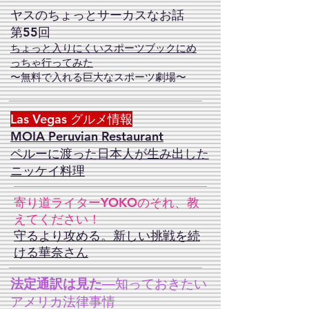
ヤスのちょっとサーカスなお話
第55回
​ちょっと入りにくいスポーツブックにめ
っちゃ行ってみた
〜無料で入れる巨大なスポーツ劇場〜
Las Vegas グルメ情報
MOIA Peruvian Restaurant
ペルーに渡った日本人が生み出した
ニッケイ料理
寄り道ライターYOKOのそれ、教
えてください！
守るより攻める。新しい挑戦を続
ける華奈さん
法定通訳は見た
—知っておきたい
アメリカ法律事情