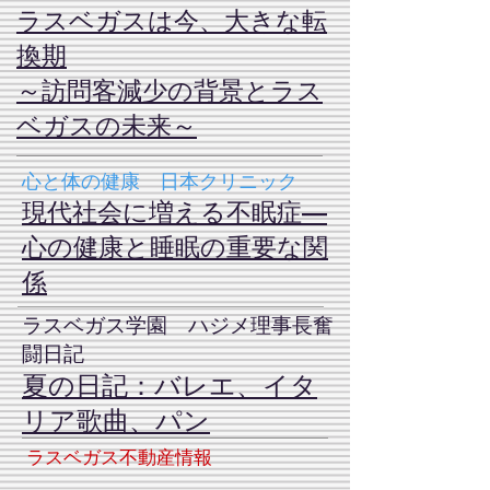
ラスベガスは今、大きな転
換期
～訪問客減少の背景とラス
ベガスの未来～
心と体の健康 日本クリニック
現代社会に増える不眠症—
心の健康と睡眠の重要な関
係
ラスベガス学園 ハジメ理事長奮
闘日記
夏の日記：バレエ、イタ
リア歌曲、パン
ラスベガス不動産情報